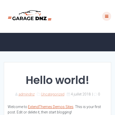
Passer
au
contenu
Hello world!
Hello world!
admindnz
Uncategorized
4 juillet 2018
|
0
Welcome to
ExtendThemes Demos Sites
. This is your first
post. Edit or delete it, then start blogging!