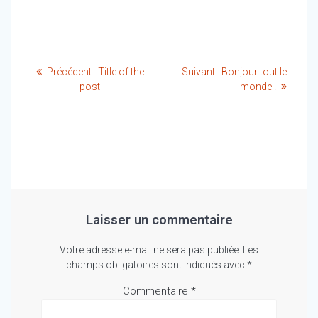
Navigation
Article
Article
Précédent :
Title of the
Suivant :
Bonjour tout le
de
précédent
suivant
post
monde !
:
:
l’article
Laisser un commentaire
Votre adresse e-mail ne sera pas publiée.
Les
champs obligatoires sont indiqués avec
*
Commentaire
*