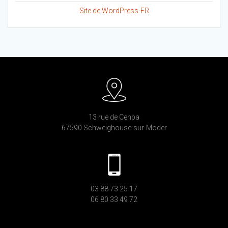
Site de WordPress-FR
13 rue de Cenpa
67590 Schweighouse-sur-Moder
03 88 73 25 17
06 80 33 49 72